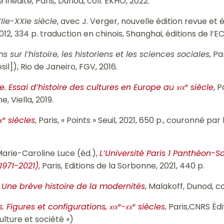
nédite, Paris, Dunod, coll. EKHO, 2022.
XIIe-XXIe siècle
, avec J. Verger, nouvelle édition revue et él
012, 334 p. traduction en chinois, Shanghai, éditions de l’EC
s sur l’histoire, les historiens et les sciences sociales
, Pa
sil]), Rio de Janeiro, FGV, 2016.
le. Essai d’histoire des cultures en Europe au
xix
siècle
, P
e
, Viella, 2019.
x
siècles
, Paris, « Points » Seuil, 2021, 650 p., couronné par 
e
Marie-Caroline Luce (éd.),
L’Université Paris 1 Panthéon-
(1971-2021)
,
Paris, Editions de la Sorbonne, 2021, 440 p.
Une brève histoire de la modernités
, Malakoff, Dunod, c
s. Figures et configurations,
xix
-
xx
siècles
, Paris,CNRS Édi
e
e
ulture et société »)