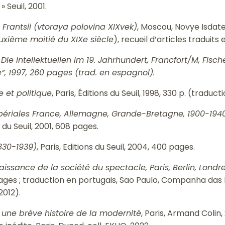
» Seuil, 2001.
o Frantsii (vtoraya polovina XIXvek)
, Moscou, Novye Isdate
uxième moitié du XIXe siècle
), recueil d’articles traduits
ie Intellektuellen im 19. Jahrhundert
, Francfort/M, Fisc
, 1997, 260 pages (trad. en espagnol).
re et politique
, Paris, Éditions du Seuil, 1998, 330 p. (tradu
mpériales France, Allemagne, Grande-Bretagne, 1900-194
 du Seuil, 2001, 608 pages.
1830-1939)
, Paris, Editions du Seuil, 2004, 400 pages.
aissance de la société du spectacle, Paris, Berlin, Londr
ages ; traduction en portugais, Sao Paulo, Companha das L
2012).
une brève histoire de la modernité
, Paris, Armand Colin, 