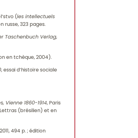
l’stvo (
les intellectuels
 en russe, 323 pages.
her Taschenbuch Verlag,
ction en tchèque, 2004).
0
, essai d’histoire sociale
es, Vienne 1860-1914
, Paris
ettras (brésilien) et en
2011, 494 p. ; édition