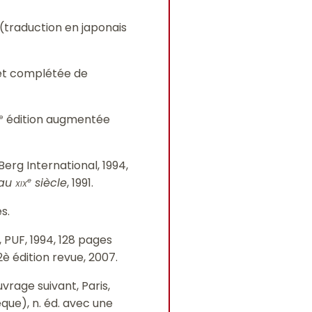
s (traduction en japonais
 et complétée de
édition augmentée
e
Berg International, 1994,
 au
xix
siècle
, 1991.
e
es.
s, PUF, 1994, 128 pages
2è édition revue, 2007.
vrage suivant, Paris,
èque), n. éd. avec une