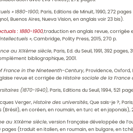
uels »
1880-1900
, Paris, Editions de Minuit, 1990, 272 page
ol, Buenos Aires, Nueva Vision, en anglais voir 23 bis).
lectuals : 1880-1900
,
traduction en anglais revue, corrigée
ntellectuels »
, Cambridge, Polity Press, 2015, 270 p.
rance au XIXème siècle
, Paris, Ed. du Seuil, 1991, 392 pages, 3
omplément bibliographique, 2001.
 of France in the Nineteenth-Century
, Providence, Oxford, 
anglaise revue et corrigée de
Histoire sociale de la France
sitaires (1870-1940)
, Paris, Editions du Seuil, 1994, 521 pag
acques Verger,
Histoire des universités
, Que sais-je ?, Pari
 (Brésil), en coréen, en roumain, en turc et en japonais), 
ope au XIXème siècle
, version française développée de l’ou
80 pages (traduit en italien, en roumain, en bulgare, en tch