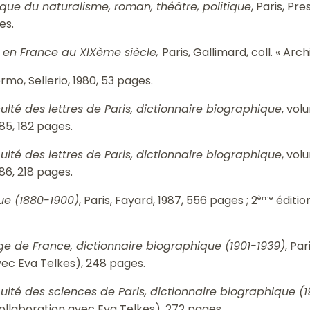
poque du naturalisme, roman, théâtre, politique
, Paris, Pr
es.
s en France au XIXème siècle,
Paris, Gallimard, coll. « Arc
ermo, Sellerio, 1980, 53 pages.
culté des lettres de Paris, dictionnaire biographique
, vol
85, 182 pages.
culté des lettres de Paris, dictionnaire biographique
, vol
86, 218 pages.
que (1880-1900)
, Paris, Fayard, 1987, 556 pages ; 2
éditio
ème
ge de France, dictionnaire biographique (1901-1939)
, Pa
vec Eva Telkes), 248 pages.
culté des sciences de Paris, dictionnaire biographique (1
ollaboration avec Eva Telkes), 272 pages.