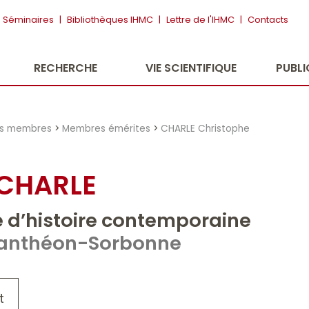
Séminaires
|
Bibliothèques IHMC
|
Lettre de l'IHMC
|
Contacts
RECHERCHE
VIE SCIENTIFIQUE
PUBL
es membres
>
Membres émérites
>
CHARLE Christophe
CHARLE
e d’histoire contemporaine
1 Panthéon-Sorbonne
t