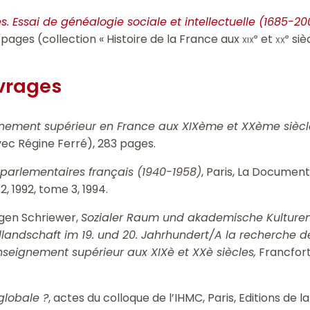
s. Essai de généalogie sociale et intellectuelle (1685-20
 pages (collection « Histoire de la France aux
xix
et
xx
siè
e
e
uvrages
gnement supérieur en France aux XIXème et XXème siècl
vec Régine Ferré), 283 pages.
 parlementaires français (1940-1958)
, Paris, La Document
, 1992, tome 3, 1994.
rgen Schriewer,
Sozialer Raum und akademische Kulturen.
landschaft im 19. und 20.
Jahrhundert/A la recherche de
nseignement supérieur aux XIXè et XXè siècles,
Francfort
 globale ?
, actes du colloque de l’IHMC, Paris, Editions de l