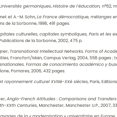
 Universités germaniques
,
Histoire de l’éducation,
n°62, m
enet et A.-M. Sohn,
La France démocratique, mélanges en
ions de la Sorbonne, 1998, 491 pages.
pitales culturelles, capitales symboliques, Paris et les
, Publications de la Sorbonne, 2002, 475 p.
gner,
Transnational Intellectual Networks. Forms of Ac
ities
, Francfort/Main, Campus Verlag, 2004, 558 pages ; 
nsnationales.
Formas de conocimiento académico y bus
lone, Pomares, 2006, 432 pages.
t rayonnement culturel XVIIIè-XXè siècles
, Paris, Editio
ter,
Anglo-French Attitudes : Comparisons and Transfer
IIth-XXth Centuries
, Manchester, Manchester U.P., 2007, 3
ravages de la « modernisation » universitaire en Europe
,