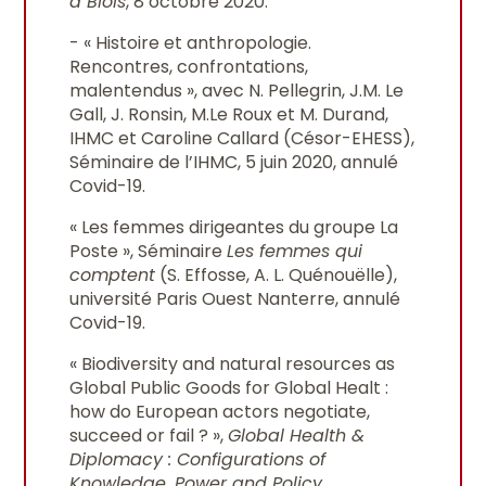
à Blois
, 8 octobre 2020.
- « Histoire et anthropologie.
Rencontres, confrontations,
malentendus », avec N. Pellegrin, J.M. Le
Gall, J. Ronsin, M.Le Roux et M. Durand,
IHMC et Caroline Callard (Césor-EHESS),
Séminaire de l’IHMC, 5 juin 2020, annulé
Covid-19.
« Les femmes dirigeantes du groupe La
Poste », Séminaire
Les femmes qui
comptent
(S. Effosse, A. L. Quénouëlle),
université Paris Ouest Nanterre, annulé
Covid-19.
« Biodiversity and natural resources as
Global Public Goods for Global Healt :
how do European actors negotiate,
succeed or fail ? »,
Global Health &
Diplomacy : Configurations of
Knowledge, Power and Policy
,