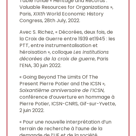
Table ronde « Heritage and Records :
Valuable Resources for Organizations »,
Paris,
XIXth
World Economic History
Congress, 28th July, 2022.
Avec S. Richez, « Décorées, deux fois, de
la Croix de Guerre entre 1939 et1945 : les
PTT, entre instrumentalisation et
héroïsation », colloque
Les institutions
décorées de la croix de guerre
, Paris
l’ENA, 30 juin 2022.
« Going Beyond The Limits Of The
Present Pierre Potier and the ICSN »,
Soixantième anniversaire de l’ICSN
,
conférence d’ouverture en hommage à
Pierre Potier, ICSN-CNRS, Gif-sur-Yvette,
2 juin 2022.
« Pour une nouvelle interprétation d’un
terrain de recherche à l’aune de la
demande de l’UE et de la société