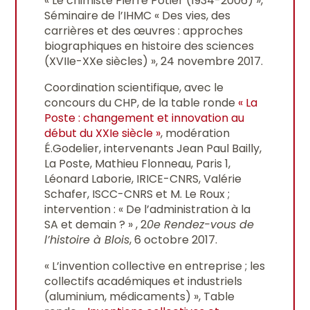
« Le chimiste Pierre Potier (1934-2006) »,
Séminaire de l’IHMC « Des vies, des
carrières et des œuvres : approches
biographiques en histoire des sciences
(XVIIe-XXe siècles) », 24 novembre 2017.
Coordination scientifique, avec le
concours du CHP, de la table ronde
« La
Poste : changement et innovation au
début du XXIe siècle »
, modération
É.Godelier, intervenants Jean Paul Bailly,
La Poste, Mathieu Flonneau, Paris 1,
Léonard Laborie, IRICE-CNRS, Valérie
Schafer, ISCC-CNRS et M. Le Roux ;
intervention : « De l’administration à la
SA et demain ? » , 2
0e Rendez-vous de
l’histoire à Blois
, 6 octobre 2017.
« L’invention collective en entreprise ; les
collectifs académiques et industriels
(aluminium, médicaments) », Table