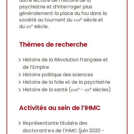
autre lecture de l’histoire de la
psychiatrie et d’interroger plus
généralement la place du fou dans la
société au tournant du
xviii
siècle et
e
du
xix
siècle.
e
Thèmes de recherche
Histoire de la Révolution française et
de l’Empire
Histoire politique des sciences
Histoire de la folie et de la psychiatrie
Histoire de la santé (
xviii
-
xix
siècles)
e
e
Activités au sein de l’IHMC
Représentante titulaire des
doctorant·e·s de l’IHMC (juin 2020 -