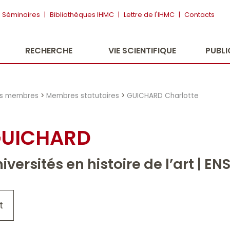
Séminaires
|
Bibliothèques IHMC
|
Lettre de l'IHMC
|
Contacts
RECHERCHE
VIE SCIENTIFIQUE
PUBL
es membres
>
Membres statutaires
>
GUICHARD Charlotte
GUICHARD
versités en histoire de l’art | EN
t