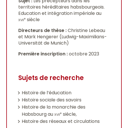
Sujet :
Les précepteurs dans les
territoires héréditaires habsbourgeois.
Education et intégration impériale au
xvii
siècle
e
Directeurs de thèse :
Christine Lebeau
et Mark Hengerer (Ludwig-Maximilians-
Universität de Munich)
Première inscription :
octobre 2023
Sujets de recherche
Histoire de l’éducation
Histoire sociale des savoirs
Histoire de la monarchie des
Habsbourg au
xvii
siècle,
e
Histoire des réseaux et circulations