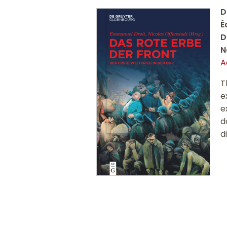
D
É
D
N
A
T
e
e
d
d