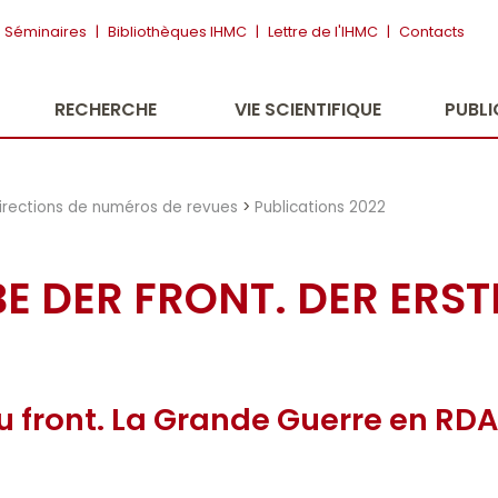
Séminaires
|
Bibliothèques IHMC
|
Lettre de l'IHMC
|
Contacts
RECHERCHE
VIE SCIENTIFIQUE
PUBL
irections de numéros de revues
>
Publications 2022
E DER FRONT. DER ERS
u front. La Grande Guerre en RD