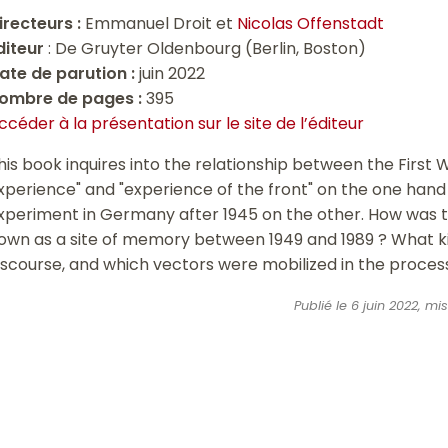
irecteurs :
Emmanuel Droit et
Nicolas Offenstadt
diteur
: D
e Gruyter Oldenbourg (Berlin, Boston)
ate de parution :
juin 2022
ombre de pages :
395
ccéder à la présentation sur le site de l’éditeur
his book inquires into the relationship between the First 
xperience" and "experience of the front" on the one hand 
xperiment in Germany after 1945 on the other. How was 
own as a site of memory between 1949 and 1989 ? What ki
iscourse, and which vectors were mobilized in the proces
Publié le 6 juin 2022, 