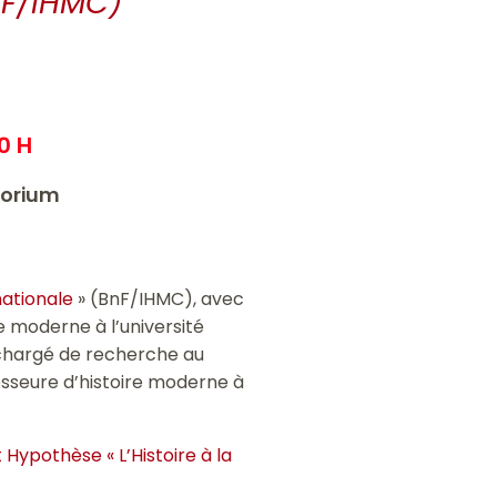
nF/IHMC)
0 H
torium
nationale
» (BnF/IHMC), avec
e moderne à l’université
 chargé de recherche au
esseure d’histoire moderne à
 Hypothèse « L’Histoire à la