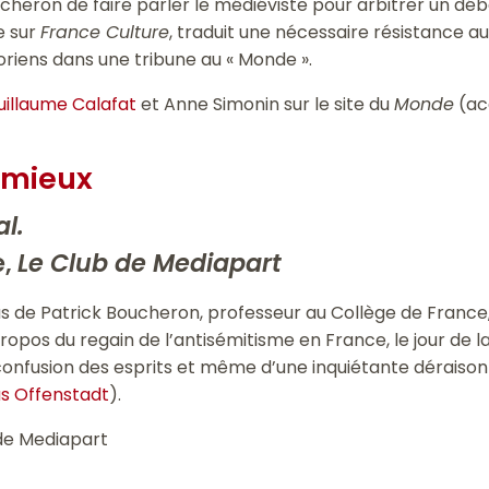
Boucheron de faire parler le médiéviste pour arbitrer un d
e sur
France Culture
, traduit une nécessaire résistance a
oriens dans une tribune au « Monde ».
uillaume Calafat
et Anne Simonin sur le site du
Monde
(ac
 mieux
al.
e,
Le Club de Mediapart
us de Patrick Boucheron, professeur au Collège de France
propos du regain de l’antisémitisme en France, le jour de
onfusion des esprits et même d’une inquiétante déraison »
as Offenstadt
).
 de Mediapart