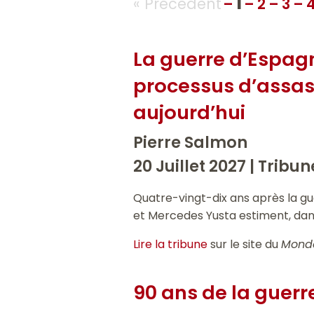
1
« Précédent
–
–
2
–
3
–
La guerre d’Espag
processus d’assass
aujourd’hui
Pierre Salmon
20 Juillet 2027 |
Tribun
Quatre-vingt-dix ans après la gue
et Mercedes Yusta estiment, dans
Lire la tribune
sur le site du
Mond
90 ans de la guerre