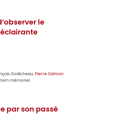
’observer le
 éclairante
rançois Godicheau,
Pierre Salmon
totem mémoriel.
sée par son passé