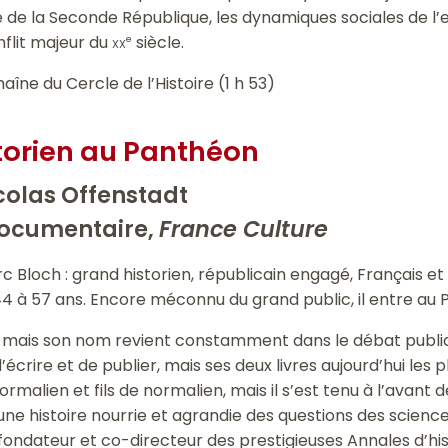
ue de la Seconde République, les dynamiques sociales de l
flit majeur du
xx
siècle.
e
haîne du Cercle de l’Histoire (1 h 53)
storien au Panthéon
colas Offenstadt
documentaire,
France Culture
Bloch : grand historien, républicain engagé, Français et Ju
944 à 57 ans. Encore méconnu du grand public, il entre au 
ile, mais son nom revient constamment dans le débat publi
d’écrire et de publier, mais ses deux livres aujourd’hui les 
normalien et fils de normalien, mais il s’est tenu à l’avant 
ne histoire nourrie et agrandie des questions des sciences 
ondateur et co-directeur des prestigieuses Annales d’hi