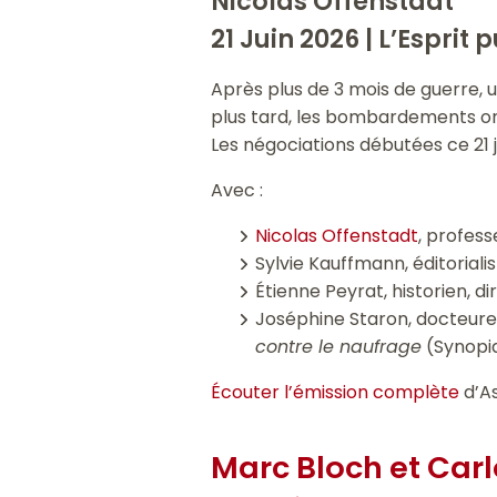
Nicolas Offenstadt
21 Juin 2026 |
L’Esprit 
Après plus de 3 mois de guerre, un
plus tard, les bombardements ont
Les négociations débutées ce 21 j
Avec :
Nicolas Offenstadt
, profes
Sylvie Kauffmann, éditoriali
Étienne Peyrat, historien, d
Joséphine Staron, docteure 
contre le naufrage
(Synopia
Écouter l’émission complète
d’A
Marc Bloch et Carl