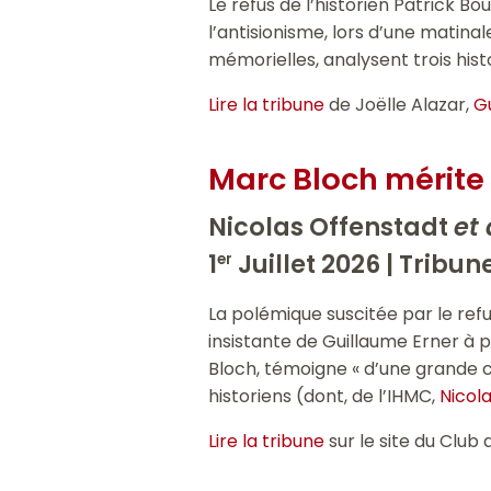
Le refus de l’historien Patrick 
l’antisionisme, lors d’une matinal
mémorielles, analysent trois hist
Lire la tribune
de Joëlle Alazar,
G
Marc Bloch mérite
Nicolas Offenstadt
et 
1
Juillet 2026 |
Tribun
er
La polémique suscitée par le ref
insistante de Guillaume Erner à 
Bloch, témoigne « d’une grande c
historiens (dont, de l’IHMC,
Nicol
Lire la tribune
sur le site du Club