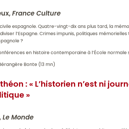
eux,
France Culture
e civile espagnole. Quatre-vingt-dix ans plus tard, la mémo
 diviser l’Espagne. Crimes impunis, politiques mémorielle
espagnole ?
conférences en histoire contemporaine à l’École normale 
Bérangère Bonte (13 mn)
éon : « L’historien n’est ni journ
tique »
,
Le Monde