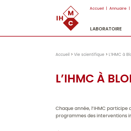
"})
Accueil
|
Annuaire
|
LABORATOIRE
Accueil
>
Vie scientifique
>
L’IHMC à Bl
L’IHMC À BLO
Chaque année, l’IHMC participe au
programmes des interventions im