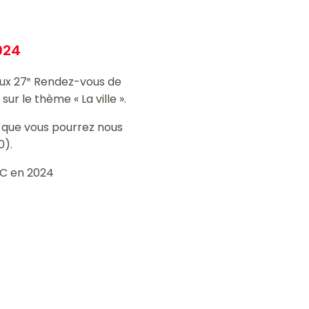
024
ux 27
Rendez-vous de
e
sur le thème « La ville ».
s que vous pourrez nous
0).
MC en 2024