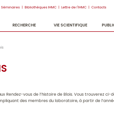
Séminaires
|
Bibliothèques IHMC
|
Lettre de l'IHMC
|
Contacts
RECHERCHE
VIE SCIENTIFIQUE
PUBL
ois
IS
x Rendez-vous de l’histoire de Blois. Vous trouverez ci-de
pliquant des membres du laboratoire, à partir de l’anné