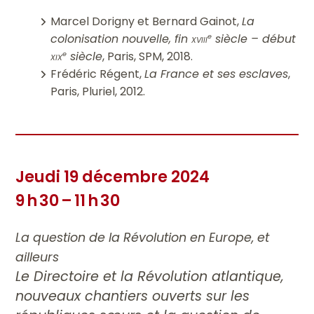
Marcel Dorigny et Bernard Gainot,
La
colonisation nouvelle, fin
xviii
siècle – début
e
xix
siècle
, Paris, SPM, 2018.
e
Frédéric Régent,
La France et ses esclaves
,
Paris, Pluriel, 2012.
Jeudi 19 décembre 2024
9 h 30 – 11 h 30
La question de la Révolution en Europe, et
ailleurs
Le Directoire et la Révolution atlantique,
nouveaux chantiers ouverts sur les