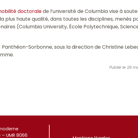
obilité doctorale
de l’université de Columbia vise à soute
 plus haute qualité, dans toutes les disciplines, menés par
aires (Columbia University, École Polytechnique, Sciences 
 1 Panthéon-Sorbonne, sous la direction de Christine Lebeau
ramme.
Publié le 29 ma
e moderne
 – UMR 8066