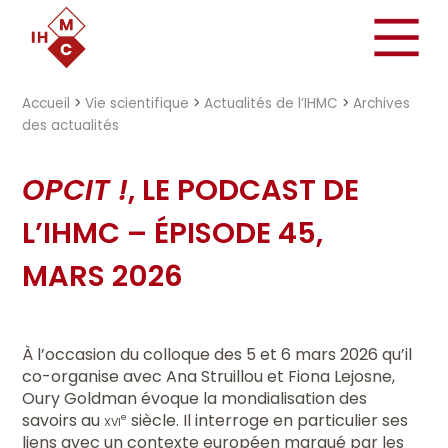
"})
Accueil
>
Vie scientifique
>
Actualités de l’IHMC
>
Archives
des actualités
OPCIT !
, LE PODCAST DE
L’IHMC – ÉPISODE 45,
MARS 2026
À l’occasion du colloque des 5 et 6 mars 2026 qu’il
co-organise avec Ana Struillou et Fiona Lejosne,
Oury Goldman évoque la mondialisation des
savoirs au
xvi
siècle. Il interroge en particulier ses
e
liens avec un contexte européen marqué par les