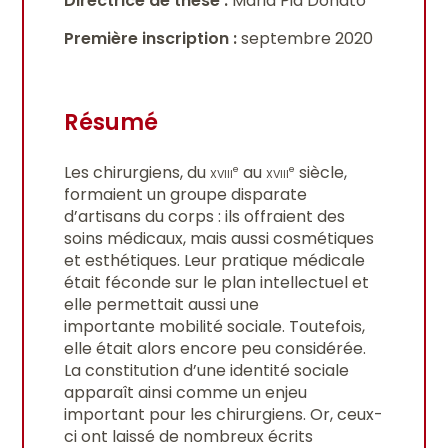
Directrice de thèse :
Maria Pia Donato
Première inscription :
septembre 2020
Résumé
Les chirurgiens, du
xviii
au
xviii
siècle,
e
e
formaient un groupe disparate
d’artisans du corps : ils offraient des
soins médicaux, mais aussi cosmétiques
et esthétiques. Leur pratique médicale
était féconde sur le plan intellectuel et
elle permettait aussi une
importante mobilité sociale. Toutefois,
elle était alors encore peu considérée.
La constitution d’une identité sociale
apparaît ainsi comme un enjeu
important pour les chirurgiens. Or, ceux-
ci ont laissé de nombreux écrits