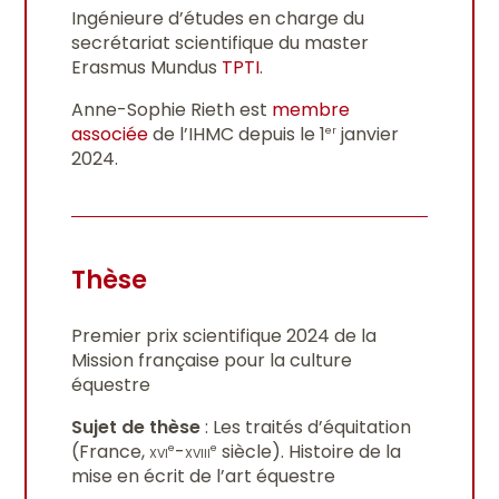
Ingénieure d’études en charge du
secrétariat scientifique du master
Erasmus Mundus
TPTI
.
Anne-Sophie Rieth est
membre
associée
de l’IHMC depuis le 1
janvier
er
2024.
Thèse
Premier prix scientifique 2024 de la
Mission française pour la culture
équestre
Sujet de thèse
: Les traités d’équitation
(France,
xvi
-
xviii
siècle). Histoire de la
e
e
mise en écrit de l’art équestre