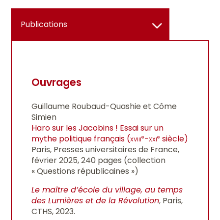
Publications
Ouvrages
Guillaume Roubaud-Quashie et Côme
Simien
Haro sur les Jacobins ! Essai sur un
mythe politique français (
xviii
-
xxi
siècle)
e
e
Paris, Presses universitaires de France,
février 2025, 240 pages (collection
« Questions républicaines »)
Le maître d’école du village, au temps
des Lumières et de la Révolution
, Paris,
CTHS, 2023.