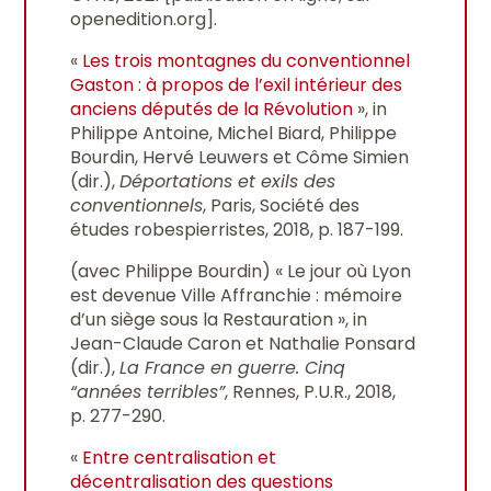
openedition.org].
«
Les trois montagnes du conventionnel
Gaston : à propos de l’exil intérieur des
anciens députés de la Révolution
», in
Philippe Antoine, Michel Biard, Philippe
Bourdin, Hervé Leuwers et Côme Simien
(dir.),
Déportations et exils des
conventionnels
, Paris, Société des
études robespierristes, 2018, p. 187-199.
(avec Philippe Bourdin) « Le jour où Lyon
est devenue Ville Affranchie : mémoire
d’un siège sous la Restauration », in
Jean-Claude Caron et Nathalie Ponsard
(dir.),
La France en guerre.
Cinq
“années terribles”
, Rennes, P.U.R., 2018,
p. 277-290.
«
Entre centralisation et
décentralisation des questions