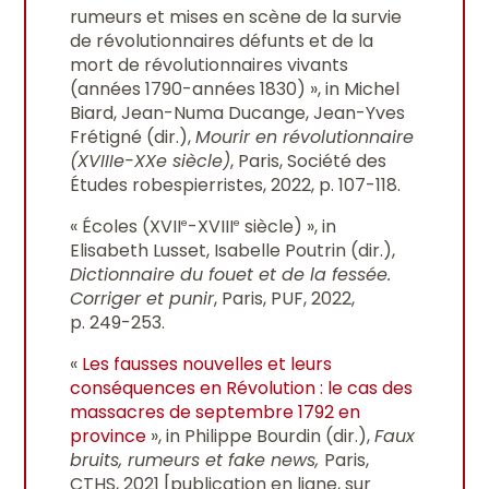
rumeurs et mises en scène de la survie
de révolutionnaires défunts et de la
mort de révolutionnaires vivants
(années 1790-années 1830) », in Michel
Biard, Jean-Numa Ducange, Jean-Yves
Frétigné (dir.),
Mourir en révolutionnaire
(XVIIIe-XXe siècle)
, Paris, Société des
Études robespierristes, 2022, p. 107-118.
« Écoles (XVII
-XVIII
siècle) », in
e
e
Elisabeth Lusset, Isabelle Poutrin (dir.),
Dictionnaire du fouet et de la fessée.
Corriger et punir
, Paris, PUF, 2022,
p. 249-253.
«
Les fausses nouvelles et leurs
conséquences en Révolution : le cas des
massacres de septembre 1792 en
province
», in Philippe Bourdin (dir.),
Faux
bruits, rumeurs et fake news,
Paris,
CTHS, 2021 [publication en ligne, sur