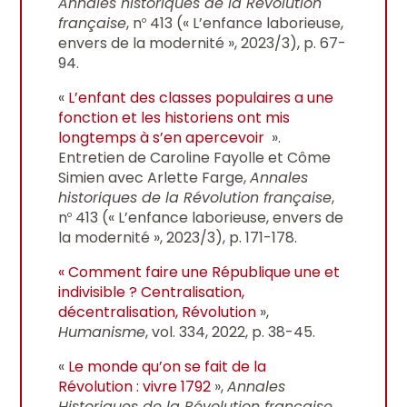
Annales historiques de la Révolution
française
, n
413 (« L’enfance laborieuse,
o
envers de la modernité », 2023/3), p. 67-
94.
«
L’enfant des classes populaires a une
fonction et les historiens ont mis
longtemps à s’en apercevoir
».
Entretien de Caroline Fayolle et Côme
Simien avec Arlette Farge,
Annales
historiques de la Révolution française
,
n
413 (« L’enfance laborieuse, envers de
o
la modernité », 2023/3), p. 171-178.
« Comment faire une République une et
indivisible ? Centralisation,
décentralisation, Révolution
»,
Humanisme
, vol. 334, 2022, p. 38-45.
«
Le monde qu’on se fait de la
Révolution : vivre 1792
»,
Annales
Historiques de la Révolution française
,