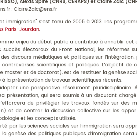
RISSO), Alexis Spire (CNRS, CERAPS) et Claire Zalc (CN
.fr ; Claire.Zalc@ens.fr
 et immigration" s’est tenu de 2005 à 2013. Les progra
us Paris-Jourdan
.
omme enjeu du débat public a contribué à ennoblir cet
 succès électoraux du Front National, les réformes suc
on des discours médiatiques et politiques sur l’intégration, 
ontroverses scientifiques et politiques. L’objectif de 
e master et de doctorat), est de restituer la genèse soc
 à la présentation de travaux scientifiques récents.
adopter une perspective résolument pluridisciplinaire. 
a présentation, qui sera soumis à un discutant chargé 
’efforcera de privilégier les travaux fondés sur des m
on) et de centrer la discussion collective sur les appo
ologie et les concepts utilisés.
té par les sciences sociales sur l’immigration sera app
 la genèse des politiques publiques d’immigration sera