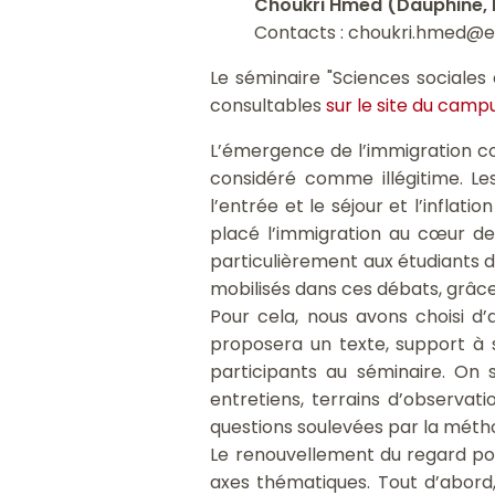
Choukri Hmed (Dauphine, I
Contacts : choukri.hmed@ens
Le séminaire "Sciences sociales
consultables
sur le site du camp
L’émergence de l’immigration c
considéré comme illégitime. Les
l’entrée et le séjour et l’inflati
placé l’immigration au cœur de c
particulièrement aux étudiants d
mobilisés dans ces débats, grâce
Pour cela, nous avons choisi d’
proposera un texte, support à s
participants au séminaire. On s
entretiens, terrains d’observati
questions soulevées par la méthod
Le renouvellement du regard por
axes thématiques. Tout d’abord,