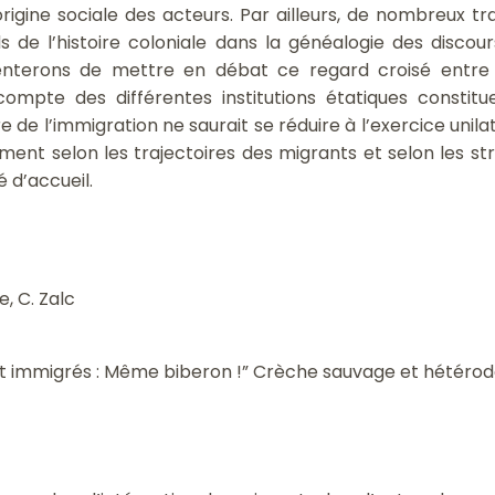
l’origine sociale des acteurs. Par ailleurs, de nombreux 
s de l’histoire coloniale dans la généalogie des discou
 tenterons de mettre en débat ce regard croisé entre h
n compte des différentes institutions étatiques consti
ire de l’immigration ne saurait se réduire à l’exercice unila
ment selon les trajectoires des migrants et selon les str
é d’accueil.
e, C. Zalc
s et immigrés : Même biberon !” Crèche sauvage et hétérod