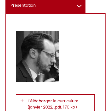
Présentation
+
Télécharger le curriculum
(janvier 2022, .pdf, 170 ko)