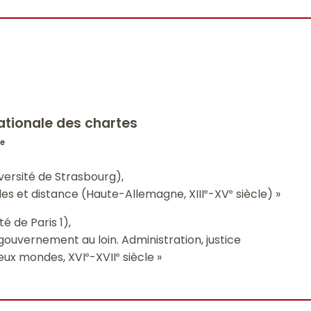
nationale des chartes
2
e
versité de Strasbourg),
les et distance (Haute-Allemagne, XIII
-XV
siècle) »
e
e
é de Paris 1),
 gouvernement au loin. Administration, justice
deux mondes, XVI
-XVII
siècle »
e
e