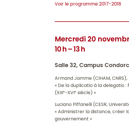
Voir le programme 2017-2018
Mercredi 20 novembr
10 h – 13 h
Salle 32, Campus Condorc
Armand Jamme (CIHAM, CNRS),
« De la duplicatio à la delegati
(XIII
-XVI
siècle) »
e
e
Luciano Piffanelli (CESR, Universi
« Administrer la distance, créer l
gouvernement »