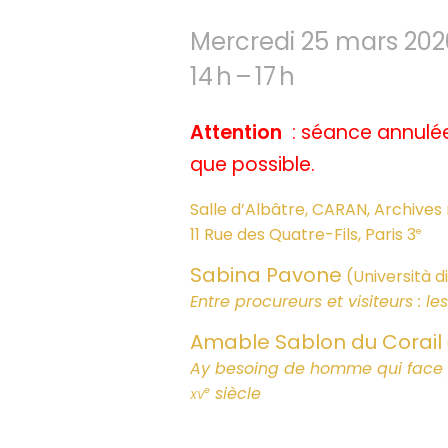
Mercredi 25 mars 202
14 h – 17 h
Attention
: séance annulée
que possible.
Salle d’Albâtre, CARAN, Archives
11 Rue des Quatre-Fils, Paris 3
e
Sabina Pavone
(Università d
Entre procureurs et visiteurs :
Amable Sablon du Corail
Ay besoing de homme qui face p
xv
siècle
e