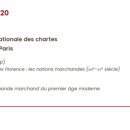
020
nationale des chartes
Paris
p)
es Florence : les nations marchandes (
xiii
-
xv
siècle)
e
e
)
 monde marchand du premier âge moderne