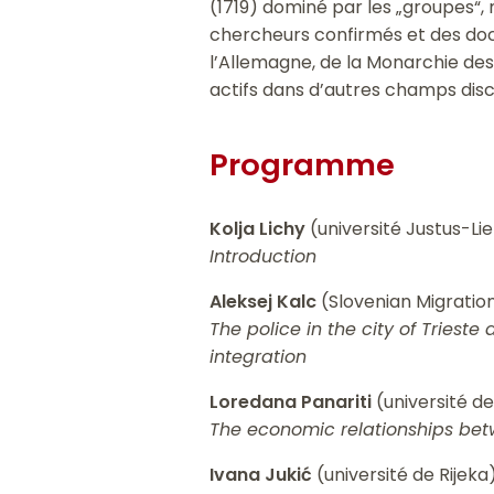
(1719) dominé par les „groupes“, 
chercheurs confirmés et des doct
l’Allemagne, de la Monarchie des 
actifs dans d’autres champs disci
Programme
Kolja Lichy
(université Justus-Li
Introduction
Aleksej Kalc
(Slovenian Migration
The police in the city of Tries
integration
Loredana Panariti
(université de
The economic relationships betw
Ivana Jukić
(université de Rijeka