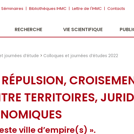
Séminaires
|
Bibliothèques IHMC
|
Lettre de l'IHMC
|
Contacts
RECHERCHE
VIE SCIENTIFIQUE
PUBL
et journées d’étude
>
Colloques et journées d’études 2022
RÉPULSION, CROISEMENT
NTRE TERRITOIRES, JURI
ONOMIQUES
este ville d’empire(s) ».