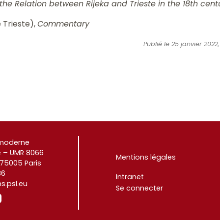
 the Relation between Rijeka and Trieste in the 18th cent
 Trieste),
Commentary
Publié le 25 janvier 202
e moderne
 – UMR 8066
Mentions légales
 75005 Paris
86
Intranet
.psl.eu
Se connecter