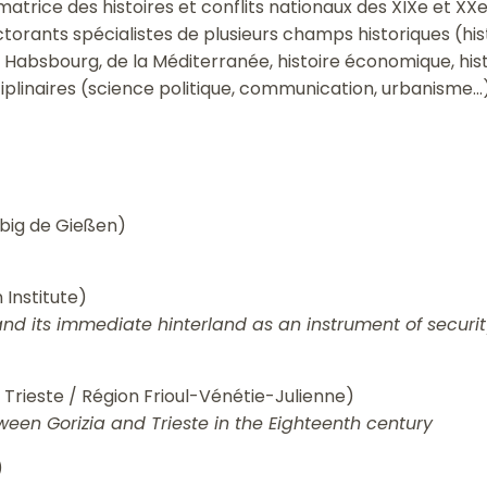
matrice des histoires et conflits nationaux des XIXe et XXe
orants spécialistes de plusieurs champs historiques (his
Habsbourg, de la Méditerranée, histoire économique, histoi
plinaires (science politique, communication, urbanisme...)
ebig de Gießen)
 Institute)
te and its immediate hinterland as an instrument of secu
 Trieste / Région Frioul-Vénétie-Julienne)
een Gorizia and Trieste in the Eighteenth century
)