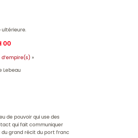
ultérieure.
H 00
le d’empire(s)
»
ne Lebeau
eu de pouvoir qui use des
ntact qui fait communiquer
 du grand récit du port franc