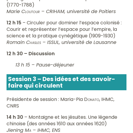
(1770-1788)
Marie
Cloutour
– CRIHAM, université de Poitiers
12 h 15
– Circuler pour dominer l’espace colonisé :
Courir et représenter l’espace pour l’empire, la
science et la pratique cynégétique (1909-1930)
Romain
Chasles
– ISSUL, université de Lausanne
12 h 30
– Discussion
13 h 15 – Pause-déjeuner
Session 3 – Des idées et des savoir-
faire qui circulent
Présidente de session : Maria-Pia
Donato
, IHMC,
CNRS
14 h 30
– Montaigne et les jésuites. Une légende
chinoise (des années 1610 aux années 1620)
Jiening
Ma
– IHMC, ENS