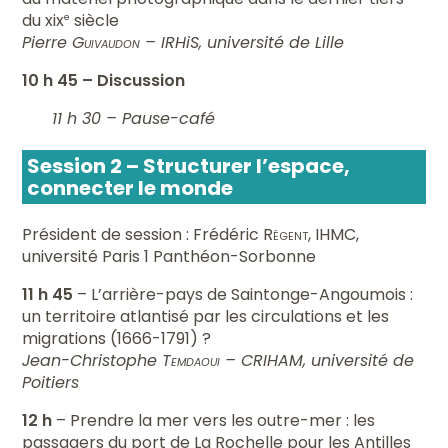
du xix
siècle
e
Pierre
Guivaudon
– IRHiS, université de Lille
10 h 45
– Discussion
11 h 30 – Pause-café
Session 2 – Structurer l’espace,
connecter le monde
Président de session : Frédéric
Régent
, IHMC,
université Paris 1 Panthéon-Sorbonne
11 h 45
– L’arrière-pays de Saintonge-Angoumois :
un territoire atlantisé par les circulations et les
migrations (1666-1791) ?
Jean-Christophe
Temdaoui
– CRIHAM, université de
Poitiers
12 h
– Prendre la mer vers les outre-mer : les
passagers du port de La Rochelle pour les Antilles