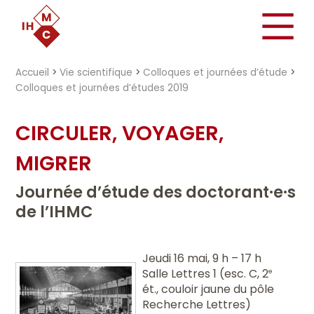
"})
Accueil
>
Vie scientifique
>
Colloques et journées d’étude
>
Colloques et journées d’études 2019
CIRCULER, VOYAGER,
MIGRER
Journée d’étude des doctorant·e·s
de l’IHMC
Jeudi 16 mai, 9 h – 17 h
Salle Lettres 1 (esc. C, 2
e
ét., couloir jaune du pôle
Recherche Lettres)