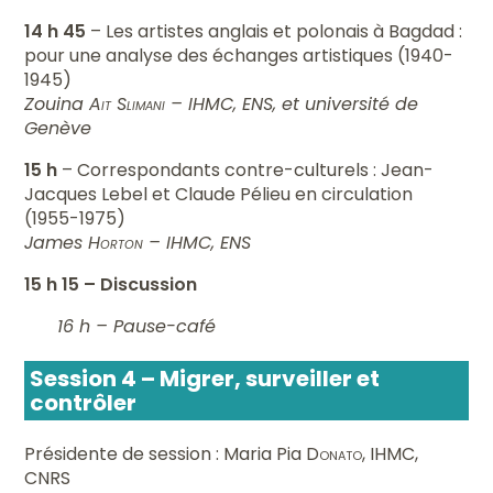
14 h 45
– Les artistes anglais et polonais à Bagdad :
pour une analyse des échanges artistiques (1940-
1945)
Zouina
Ait Slimani
– IHMC, ENS, et université de
Genève
15 h
– Correspondants contre-culturels : Jean-
Jacques Lebel et Claude Pélieu en circulation
(1955-1975)
James
Horton
– IHMC, ENS
15 h 15
– Discussion
16 h – Pause-café
Session 4 – Migrer, surveiller et
contrôler
Présidente de session : Maria Pia
Donato
, IHMC,
CNRS