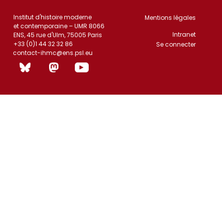
Institut d'histoire moderne
Mentions légales
et contemporaine – UMR 8066
Intranet
ENS, 45 rue d'Ulm, 75005 Paris
+33 (0)1 44 32 32 86
Se connecter
contact-ihmc@ens.psl.eu
(|non)]