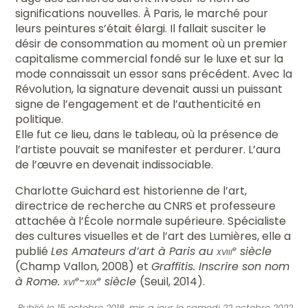
significations nouvelles. À Paris, le marché pour
leurs peintures s’était élargi. Il fallait susciter le
désir de consommation au moment où un premier
capitalisme commercial fondé sur le luxe et sur la
mode connaissait un essor sans précédent. Avec la
Révolution, la signature devenait aussi un puissant
signe de l’engagement et de l’authenticité en
politique.
Elle fut ce lieu, dans le tableau, où la présence de
l’artiste pouvait se manifester et perdurer. L’aura
de l’œuvre en devenait indissociable.
Charlotte Guichard est historienne de l’art,
directrice de recherche au CNRS et professeure
attachée à l’École normale supérieure. Spécialiste
des cultures visuelles et de l’art des Lumières, elle a
publié
Les Amateurs d’art à Paris au
xviii
siècle
e
(Champ Vallon, 2008) et
Graffitis. Inscrire son nom
à Rome.
xvi
-
xix
siècle
(Seuil, 2014).
e
e
Publié le 15 octobre 2018, mis a jour le samedi 22 octobre 2022