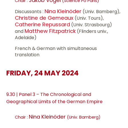
Jakob Vogel
Chair :
(Science Po Paris)
Nina Kleinöder
Discussants :
(Univ. Bamberg),
Christine de Gemeaux
(Univ. Tours),
Catherine Repussard
(Univ. Strasbourg)
Matthew Fitzpatrick
and
(Flinders univ.,
Adelaide)
French & German with simultaneous
translation
FRIDAY, 24 MAY 2024
9.30 | Panel 3 – The Chronological and
Geographical Limits of the German Empire
Nina Kleinöder
Chair :
(Univ. Bamberg)