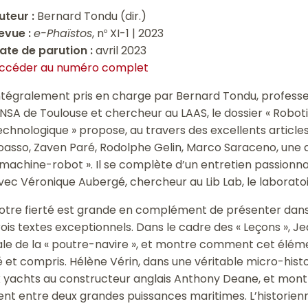
uteur :
Bernard Tondu (dir.)
evue :
e-Phaïstos
, n
XI-1 | 2023
o
ate de parution :
avril 2023
ccéder au numéro complet
ntégralement pris en charge par Bernard Tondu, professeu
’INSA de Toulouse et chercheur au LAAS, le dossier « Robo
echnologique » propose, au travers des excellents articles
oasso, Zaven Paré, Rodolphe Gelin, Marco Saraceno, une 
 machine-robot ». Il se complète d’un entretien passionn
vec Véronique Aubergé, chercheur au Lib Lab, le laborato
otre fierté est grande en complément de présenter dans 
rois textes exceptionnels. Dans le cadre des « Leçons », J
ale de la « poutre-navire », et montre comment cet éléme
 et compris. Hélène Vérin, dans une véritable micro-histo
 yachts au constructeur anglais Anthony Deane, et mon
t entre deux grandes puissances maritimes. L’historienne m