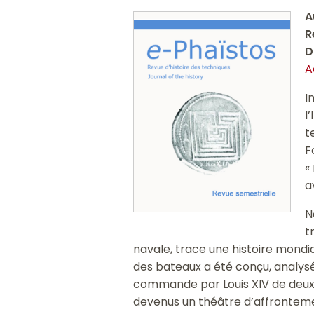
A
R
D
A
I
l
t
F
«
a
N
t
navale, trace une histoire mondi
des bateaux a été conçu, analysé
commande par Louis XIV de deux
devenus un théâtre d’affrontemen