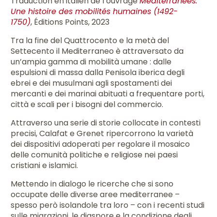
Traduction en italien de l’ouvrage
Méditerranées.
Une histoire des mobilités humaines (1492-
1750)
, Éditions Points, 2023
Tra la fine del Quattrocento e la metà del
Settecento il Mediterraneo è attraversato da
un’ampia gamma di mobilità umane : dalle
espulsioni di massa dalla Penisola iberica degli
ebrei e dei musulmani agli spostamenti dei
mercanti e dei marinai abituati a frequentare porti,
città e scali per i bisogni del commercio.
Attraverso una serie di storie collocate in contesti
precisi, Calafat e Grenet ripercorrono la varietà
dei dispositivi adoperati per regolare il mosaico
delle comunità politiche e religiose nei paesi
cristiani e islamici.
Mettendo in dialogo le ricerche che si sono
occupate delle diverse aree mediterranee –
spesso però isolandole tra loro – con i recenti studi
sulle migrazioni, le diaspore e la condizione degli