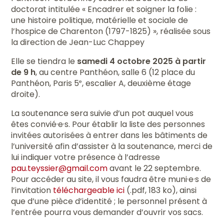
doctorat intitulée « Encadrer et soigner la folie :
une histoire politique, matérielle et sociale de
l’hospice de Charenton (1797-1825) », réalisée sous
la direction de Jean-Luc Chappey
Elle se tiendra le
samedi 4 octobre 2025 à partir
de 9 h
, au centre Panthéon, salle 6 (12 place du
Panthéon, Paris 5
, escalier A, deuxième étage
e
droite).
La soutenance sera suivie d’un pot auquel vous
êtes convié·e·s. Pour établir la liste des personnes
invitées autorisées à entrer dans les bâtiments de
l’université afin d’assister à la soutenance, merci de
lui indiquer votre présence à l’adresse
pau.teyssier@gmail.com
avant le 22 septembre.
Pour accéder au site, il vous faudra être muni·e·s de
l’invitation
téléchargeable ici
(.pdf, 183 ko), ainsi
que d’une pièce d’identité ; le personnel présent à
l’entrée pourra vous demander d’ouvrir vos sacs.