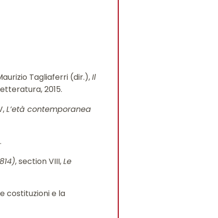
 Maurizio Tagliaferri (dir.),
Il
Letteratura, 2015.
IV,
L’età contemporanea
.
1814)
, section VIII,
Le
e costituzioni e la