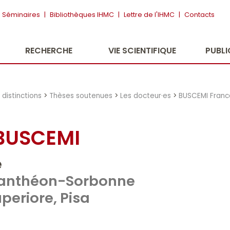
Séminaires
|
Bibliothèques IHMC
|
Lettre de l'IHMC
|
Contacts
RECHERCHE
VIE SCIENTIFIQUE
PUBL
distinctions
>
Thèses soutenues
>
Les docteur·es
>
BUSCEMI Fran
BUSCEMI
e
1 Panthéon-Sorbonne
periore, Pisa