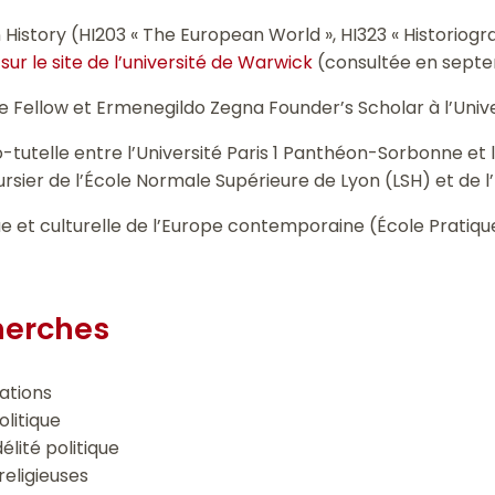
 History (HI203 « The European World », HI323 « Historiogra
ur le site de l’université de Warwick
(consultée en septe
ate Fellow et Ermenegildo Zegna Founder’s Scholar à l’Univ
-tutelle entre l’Université Paris 1 Panthéon-Sorbonne et
ursier de l’École Normale Supérieure de Lyon (LSH) et de 
que et culturelle de l’Europe contemporaine (École Pratiq
herches
ations
olitique
élité politique
religieuses