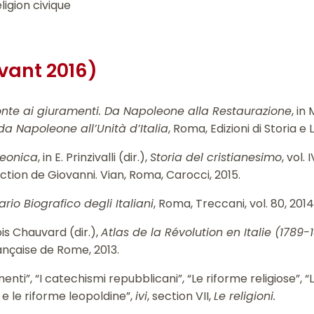
eligion civique
vant 2016)
fronte ai giuramenti. Da Napoleone alla Restaurazione
, in
da Napoleone all’Unità d’Italia
, Roma, Edizioni di Storia e 
leonica
, in E. Prinzivalli (dir.),
Storia del cristianesimo
, vol. 
rection de Giovanni. Vian, Roma, Carocci, 2015.
ario Biografico degli Italiani
, Roma, Treccani, vol. 80, 2014
is Chauvard (dir.),
Atlas de la Révolution en Italie (1789-
ançaise de Rome, 2013.
enti”, “I catechismi repubblicani”, “Le riforme religiose”, “L
i e le riforme leopoldine”,
ivi
, section VII,
Le religioni.