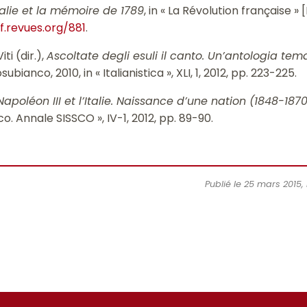
Italie et la mémoire de 1789
, in « La Révolution française » [
rf.revues.org/881
.
ti (dir.),
Ascoltate degli esuli il canto.
Un’antologia tema
ubianco, 2010, in « Italianistica », XLI, 1, 2012, pp. 223-225.
Napoléon III et l’Italie. Naissance d’une nation (1848-187
rico. Annale SISSCO », IV-1, 2012, pp. 89-90.
Publié le 25 mars 2015,