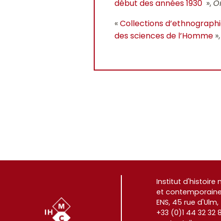
début des années 1930
»,
O
«
Collections d’ethnographi
des sciences de l’Homme
»
Institut d'histoir
et contemporaine
ENS, 45 rue d'Ulm,
+33 (0)1 44 32 32 