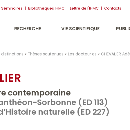
Séminaires
|
Bibliothèques IHMC
|
Lettre de l'IHMC
|
Contacts
RECHERCHE
VIE SCIENTIFIQUE
PUBL
distinctions
>
Thèses soutenues
>
Les docteur·es
>
CHEVALIER Adè
LIER
ire contemporaine
 Panthéon-Sorbonne (ED 113)
Histoire naturelle (ED 227)