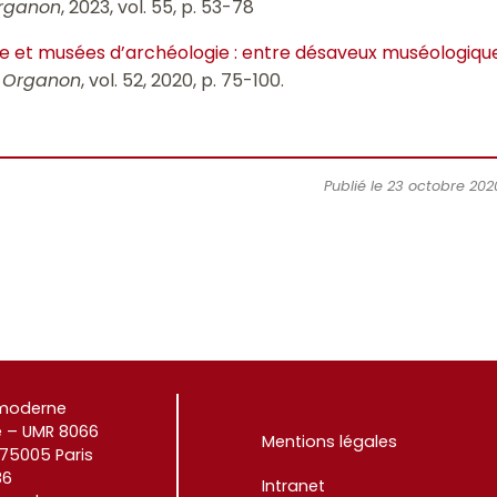
rganon
, 2023, vol. 55, p. 53-78
e et musées d’archéologie : entre désaveux muséologiques 
,
Organon
, vol. 52, 2020, p. 75-100.
Publié le 23 octobre 202
e moderne
 – UMR 8066
Mentions légales
 75005 Paris
86
Intranet