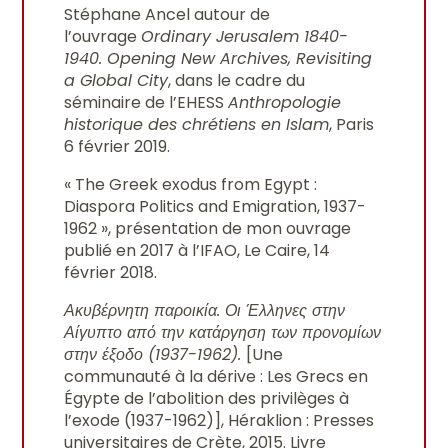
Stéphane Ancel autour de
l’ouvrage
Ordinary Jerusalem 1840-
1940. Opening New Archives, Revisiting
a Global City
, dans le cadre du
séminaire de l’EHESS
Anthropologie
historique des chrétiens en Islam
, Paris
6 février 2019.
« The Greek exodus from Egypt :
Diaspora Politics and Emigration, 1937-
1962 », présentation de mon ouvrage
publié en 2017 à l’IFAO, Le Caire, 14
février 2018.
Ακυβέρνητη παροικία. Οι Έλληνες στην
Αίγυπτο από την κατάργηση των προνομίων
στην έξοδο (1937-1962).
[Une
communauté à la dérive : Les Grecs en
Égypte de l’abolition des privilèges à
l’exode (1937-1962)], Héraklion : Presses
universitaires de Crète, 2015. Livre