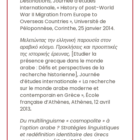
Destinations
, Journée d’études
internationale, « History of post-World
War II Migration from Europe to
Overseas Countries », Université de
Péloponnèse, Corinthe, 25 janvier 2014.
Μελετώντας την ελληνική παρουσία στον
αραβικό κόσμο.
Προκλήσεις και προοπτικές
της ιστορικής έρευνας,
[Etudier la
présence grecque dans le monde
arabe : Défis et perspectives de la
recherche historienne], Journée
d’études internationale
«
La recherche
sur le monde arabe moderne et
contemporain en Grèce », École
française d’Athènes, Athènes, 12 avril
2013
.
Du multilinguisme « cosmopolite » à
l’option arabe ? Stratégies linguistiques
et redéfinition identitaire des Grecs