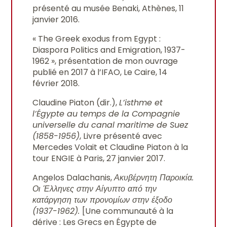
présenté au musée Benaki, Athènes, 11
janvier 2016.
« The Greek exodus from Egypt :
Diaspora Politics and Emigration, 1937-
1962 », présentation de mon ouvrage
publié en 2017 à l’IFAO, Le Caire, 14
février 2018.
Claudine Piaton (dir.),
L’isthme et
l’Égypte au temps de la Compagnie
universelle du canal maritime de Suez
(1858-1956)
, Livre présenté avec
Mercedes Volait et Claudine Piaton à la
tour ENGIE à Paris, 27 janvier 2017.
Angelos Dalachanis,
Ακυβέρνητη Παροικία.
Οι Έλληνες στην Αίγυπτο από την
κατάργηση των προνομίων στην έξοδο
(1937-1962).
[Une communauté à la
dérive : Les Grecs en Égypte de