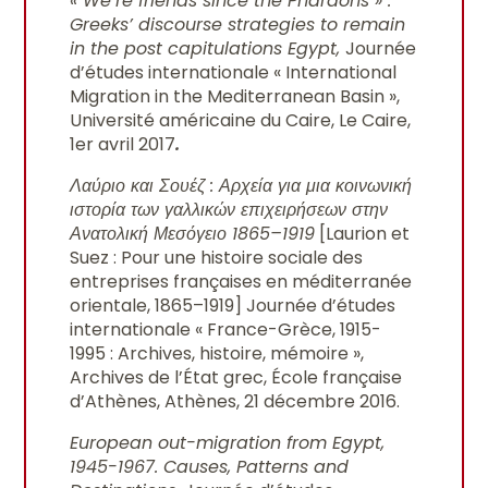
« We’re friends since the Pharaohs » :
Greeks’ discourse strategies to remain
in the post capitulations Egypt,
Journée
d’études internationale « International
Migration in the Mediterranean Basin »,
Université américaine du Caire, Le Caire,
1er avril 2017
.
Λαύριο και Σουέζ : Αρχεία για μια κοινωνική
ιστορία των γαλλικών επιχειρήσεων στην
Ανατολική Μεσόγειο 1865–1919
[Laurion et
Suez : Pour une histoire sociale des
entreprises françaises en méditerranée
orientale, 1865–1919] Journée d’études
internationale « France-Grèce, 1915-
1995 : Archives, histoire, mémoire »,
Archives de l’État grec, École française
d’Athènes, Athènes, 21 décembre 2016.
European out-migration from Egypt,
1945-1967. Causes, Patterns and