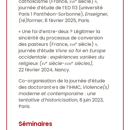
catholicisme (France,
xvii
siècle) »,
journée d’étude de l’ED 113 (université
Paris 1 Panthéon-Sorbonne),
Enseigner,
(ré)former
, 8 février 2025, Paris.
« Une foi d’entre-deux ? Légitimer la
sincérité du processus de conversion
des pasteurs (France,
xvii
siècle) »,
e
journée d’étude
Vivre sa foi en Europe
occidentale : expériences variées du
religieux (
xv
siècle-
xviii
siècles)
,
e
e
22 février 2024, Nancy.
Co-organisation de la journée d’étude
des doctorant·e·s de l’IHMC,
Violence(s)
moderne et contemporaine : une
tentative d’historicisation
, 8 juin 2023,
Paris.
Séminaires