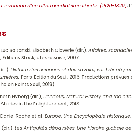
L’invention d’un altermondialisme libertin (1620-1820)
, 
és
uc Boltanski, Elisabeth Claverie (dir.),
Affaires, scandale
s, Editions Stock, « Les essais », 2007.
ir.),
Histoire des sciences et des savoirs, vol. I dirigé
Lumières,
Paris, Edition du Seuil, 2015. Traductions prévues
he en Points Seuil, 2019)
eth Nyberg (dir.),
Linnaeus, Natural History and the cir
 Studies in the Enlightenment, 2018.
Daniel Roche et al.,
Europe. Une Encyclopédie historique
(dir.),
Les Antiquités dépaysées. Une histoire globale
de