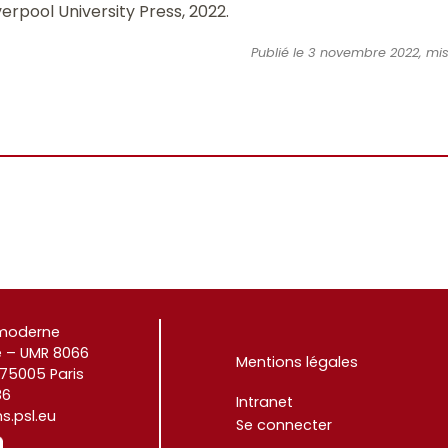
iverpool University Press, 2022.
Publié le 3 novembre 2022, mis
e moderne
 – UMR 8066
Mentions légales
 75005 Paris
86
Intranet
.psl.eu
Se connecter