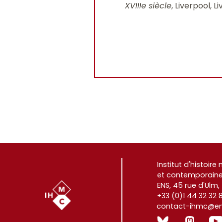
XVIIIe siècle
, Liverpool, L
Institut d'histoir
et contemporaine
ENS, 45 rue d'Ulm,
+33 (0)1 44 32 32 
contact-ihmc@ens
(|non)]