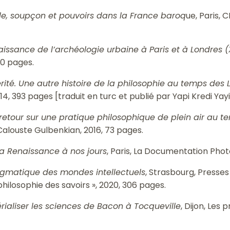
ale, soupçon et pouvoirs dans la France baroq
ue, Paris, 
issance de l’archéologie urbaine à Paris et à Londres (
310 pages.
vérité. Une autre histoire de la philosophie au temps des
2014, 393 pages [traduit en turc et publié par Yapi Kredi Yayi
: retour sur une pratique philosophique de plein air au 
Calouste Gulbenkian, 2016, 73 pages.
la Renaissance à nos jours
, Paris, La Documentation Phot
ragmatique des mondes intellectuels
, Strasbourg, Presses 
philosophie des savoirs », 2020, 306 pages.
ialiser les sciences de Bacon à Tocqueville
, Dijon, Les 