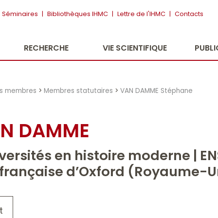
Séminaires
|
Bibliothèques IHMC
|
Lettre de l'IHMC
|
Contacts
RECHERCHE
VIE SCIENTIFIQUE
PUBL
es membres
>
Membres statutaires
>
VAN DAMME Stéphane
AN DAMME
versités en histoire moderne | EN
n française d’Oxford (Royaume-U
t