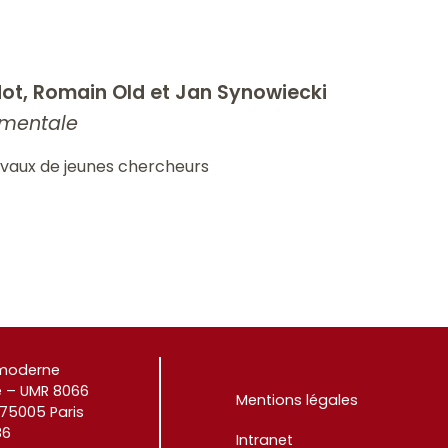
dot, Romain Old et Jan Synowiecki
nementale
avaux de jeunes chercheurs
e moderne
 – UMR 8066
Mentions légales
 75005 Paris
86
Intranet