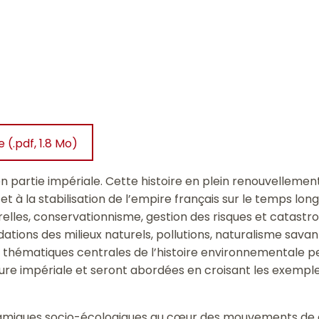
(.pdf, 1.8 Mo)
n partie impériale. Cette histoire en plein renouvellement
 et à la stabilisation de l’empire français sur le temps lon
elles, conservationnisme, gestion des risques et catastro
ations des milieux naturels, pollutions, naturalisme savan
thématiques centrales de l’histoire environnementale per
ture impériale et seront abordées en croisant les exemples
namiques socio-écologiques au cœur des mouvements de c