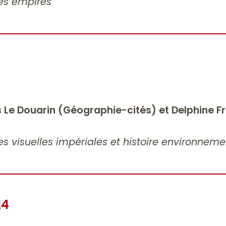
 des empires
s Le Douarin (Géographie-cités) et Delphine F
s visuelles impériales et histoire environneme
24