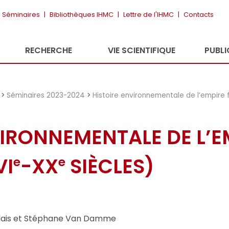
Séminaires
|
Bibliothèques IHMC
|
Lettre de l'IHMC
|
Contacts
RECHERCHE
VIE SCIENTIFIQUE
PUBL
>
Séminaires 2023-2024
>
Histoire environnementale de l’empire f
VIRONNEMENTALE DE L’E
VI
-
XX
SIÈCLES)
e
e
Blais et Stéphane Van Damme