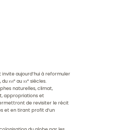
 invite aujourd’hui à reformuler
g, du
xvi
au
xx
siècles.
e
e
phes naturelles, climat,
t, appropriations et
mettront de revisiter le récit
 et en tirant profit d’un
olonisation du globe par les