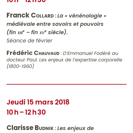
Franck
Collard
:
La « vénénologie »
médiévale entre savoirs et pouvoirs
(fin
xiii
– fin
xv
siècle).
e
e
Séance de février
Frédéric
Chauvaud
:
D’Emmanuel Fodéré au
docteur Paul. Les enjeux de l’expertise corporelle
(1800-1960)
Jeudi 15 mars 2018
10 h – 12 h 30
Clarisse
Budnik
:
Les enjeux de