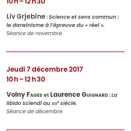
10 h – 12 h 30
Liv Grjebine
:
Science et sens commun :
le darwinisme à l’épreuve du « réel ».
Séance de novembre
Jeudi 7 décembre 2017
10 h – 12 h 30
Volny
Fages
Laurence
Guignard
et
:
La
libido sciendi au
xix
siècle.
e
Séance de décembre