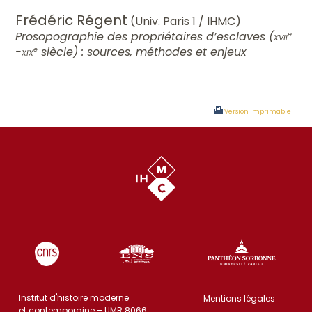
Frédéric Régent
(Univ. Paris 1 / IHMC)
Prosopographie des propriétaires d’esclaves (
xvii
e
-
xix
siècle) : sources, méthodes et enjeux
e
Version imprimable
Institut d'histoire moderne
Mentions légales
et contemporaine – UMR 8066