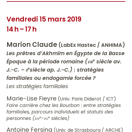
Vendredi 15 mars 2019
14 h – 17 h
Marion Claude
(LabEx Hastec / ANHIMA)
Les prêtres d’Akhmîm en Égypte de la Basse
Époque à la période romaine (
viii
siècle av.
e
J.-C. –
ii
siècle ap. J.-C.) : stratégies
e
familiales ou endogamie forcée ?
Les stratégies familiales
Marie-Lise Fieyre
(Univ. Paris Diderot / ICT)
Faire carrière chez les Bourbon : entre stratégies
familiales, parcours individuels et statuts des
personnes (
xiv
-
xv
siècles)
e
e
Antoine Fersing
(Univ. de Strasbourg / ARCHE)