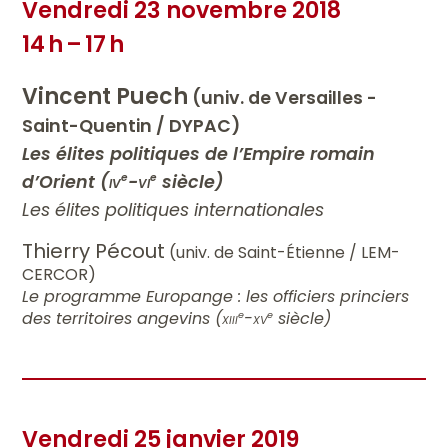
Vendredi 23 novembre 2018
14 h – 17 h
Vincent Puech
(univ. de Versailles -
Saint-Quentin / DYPAC)
Les élites politiques de l’Empire romain
d’Orient (
iv
-
vi
siècle)
e
e
Les élites politiques internationales
Thierry Pécout
(univ. de Saint-Étienne / LEM-
CERCOR)
Le programme Europange : les officiers princiers
des territoires angevins (
xiii
-
xv
siècle)
e
e
Vendredi 25 janvier 2019