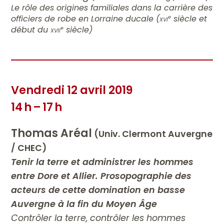
Le rôle des origines familiales dans la carrière des
officiers de robe en Lorraine ducale (
xvi
siècle et
e
début du
xvii
siècle)
e
Vendredi 12 avril 2019
14 h – 17 h
Thomas Aréal
(Univ. Clermont Auvergne
/ CHEC)
Tenir la terre et administrer les hommes
entre Dore et Allier. Prosopographie des
acteurs de cette domination en basse
Auvergne à la fin du Moyen Âge
Contrôler la terre, contrôler les hommes