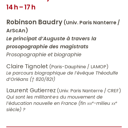
14 h – 17 h
Robinson Baudry
(Univ. Paris Nanterre /
ArScAn)
Le principat d’Auguste à travers la
prosopographie des magistrats
Prosopographie et biographie
Claire Tignolet
(Paris-Dauphine / LAMOP)
Le parcours biographique de l’évêque Théodulfe
d’Orléans († 820/821)
Laurent Gutierrez
(Univ. Paris Nanterre / CREF)
Qui sont les militant·e·s du mouvement de
l’éducation nouvelle en France (fin
xix
-milieu
xx
e
e
siècle) ?