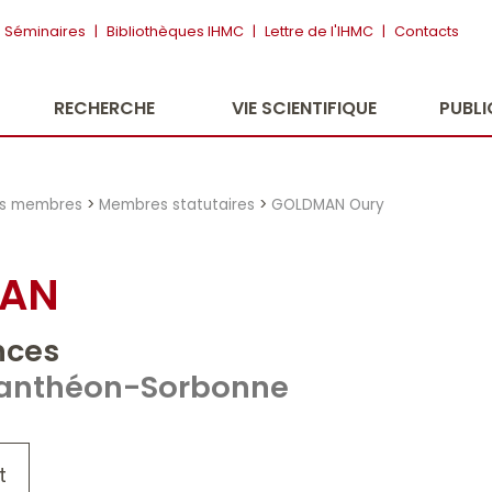
Séminaires
|
Bibliothèques IHMC
|
Lettre de l'IHMC
|
Contacts
RECHERCHE
VIE SCIENTIFIQUE
PUBL
es membres
>
Membres statutaires
>
GOLDMAN Oury
MAN
nces
1 Panthéon-Sorbonne
t