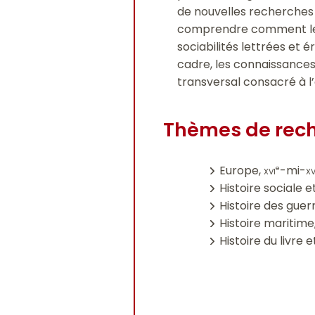
de nouvelles recherches s
comprendre comment les t
sociabilités lettrées et é
cadre, les connaissances 
transversal consacré à l
Thèmes de rec
Europe,
xvi
-mi-
xv
e
Histoire sociale e
Histoire des guer
Histoire maritime
Histoire du livre e