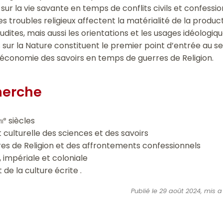
ur la vie savante en temps de conflits civils et confessionn
roubles religieux affectent la matérialité de la product
rudites, mais aussi les orientations et les usages idéologiq
sur la Nature constituent le premier point d’entrée au se
’économie des savoirs en temps de guerres de Religion.
herche
ii
siècles
e
t culturelle des sciences et des savoirs
res de Religion et des affrontements confessionnels
, impériale et coloniale
t de la culture écrite .
Publié le 29 août 2024, mis a