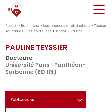
"})
Accueil
>
Recherche
>
Soutenances et distinctions
>
Thèses
soutenues
>
Les docteur·es
>
TEYSSIER Pauline
PAULINE TEYSSIER
Docteure
Université Paris 1 Panthéon-
Sorbonne (ED 113)
Publications