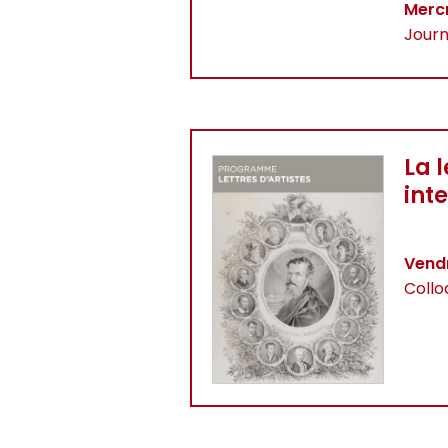
Merc
Journ
La 
inte
Vend
Collo