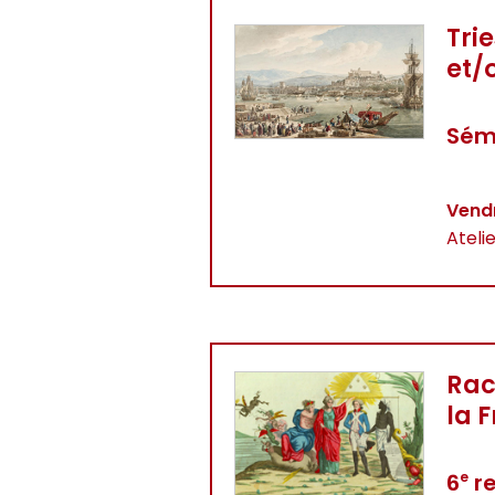
Tri
et/
Sémi
Vendr
Ateli
Rac
la 
6
re
e