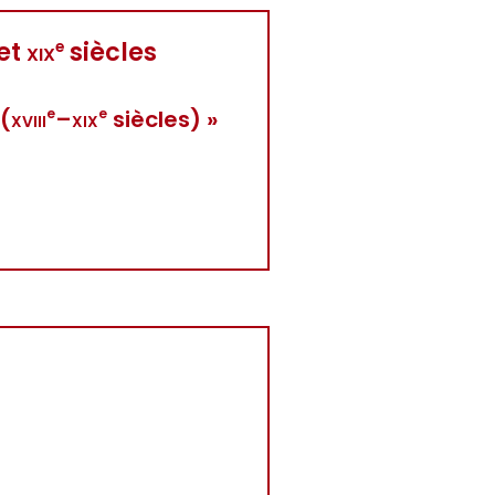
et
xix
siècles
e
 (
xviii
–
xix
siècles) »
e
e