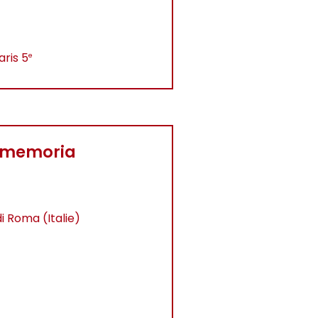
aris 5
e
, memoria
i Roma (Italie)