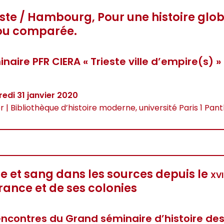
este / Hambourg, Pour une histoire glo
ou comparée.
naire PFR CIERA « Trieste ville d’empire(s) »
edi 31 janvier 2020
er | Bibliothèque d’histoire moderne, université Paris 1 Pa
e et sang dans les sources depuis le
xvi
France et de ses colonies
ncontres du Grand séminaire d’histoire de