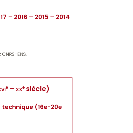
17
–
2016
–
2015
–
2014
R CNRS-ENS.
xvi
–
xx
siècle)
e
e
n technique (16e-20e