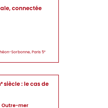
bale, connectée
nthéon-Sorbonne, Paris 5
e
i
siècle : le cas de
e
s Outre-mer