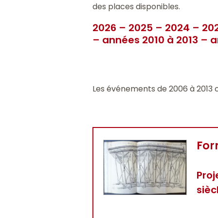
des places disponibles.
2026
–
2025
–
2024
–
20
–
années 2010 à 2013
–
a
Les événements de 2006 à 2013 
For
Proj
sièc