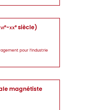
vi
-
xx
siècle)
e
e
ragement pour l’industrie
ale magnétiste