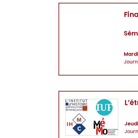
Fin
Sémi
Mard
Journ
L’é
Jeud
Journ