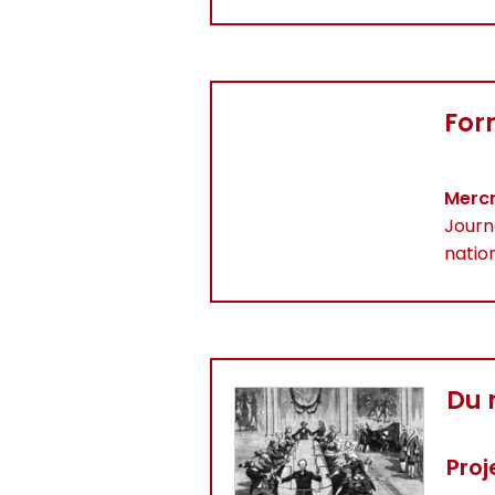
For
Mercr
Journ
nation
Du 
Proj