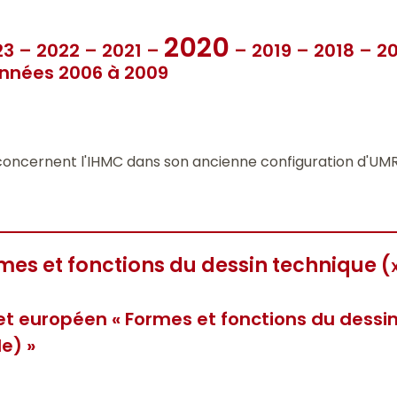
2020
23
–
2022
–
2021
–
–
2019
–
2018
–
20
nnées 2006 à 2009
concernent l'IHMC dans son ancienne configuration d'UM
mes et fonctions du dessin technique (
et européen « Formes et fonctions du dessi
le) »