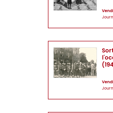
Vendr
Journ
Sor
l'o
(19
Vendr
Journ