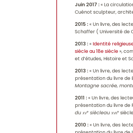
Juin 2017
:
« La circulati
Cuénot sculpteur, archite
2015
:
« Un livre, des lect
Schaffer ( Université de
2013
:
«
Identité religieu
siècle au 18e siècle
», co
et d’études, Histoire et S
2013
:
« Un livre, des lec
présentation du livre de
Montagne sacrée, mont
2011
:
« Un livre, des lec
présentation du livre de
du
xv
siècleau
xvii
siècle
e
e
2010
:
« Un livre, des lec
présentation du livre de