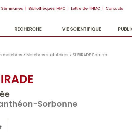
Séminaires
|
Bibliothèques IHMC
|
Lettre de l'IHMC
|
Contacts
RECHERCHE
VIE SCIENTIFIQUE
PUBL
es membres
>
Membres statutaires
>
SUBIRADE Patricia
BIRADE
gée
1 Panthéon-Sorbonne
t