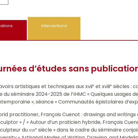
cations
Interventions
urnées d’études sans publicatio
avoirs artistiques et techniques aux xvii
et xviii
siècles : 
e
e
dre du séminaire 2024-2025 de l’IHMC « Quelques usages 
emporaine », séance « Communautés épistolaires d’expert
rid practitioner, François Cuenot : drawings and writings 
culptor » / « Autour d’un praticien hybride, François Cueno
 sculpteur du
xvii
siècle » dans le cadre du séminaire conjoi
e
ersity « Artisanal Modes of Writing, Drawing, and Modeli