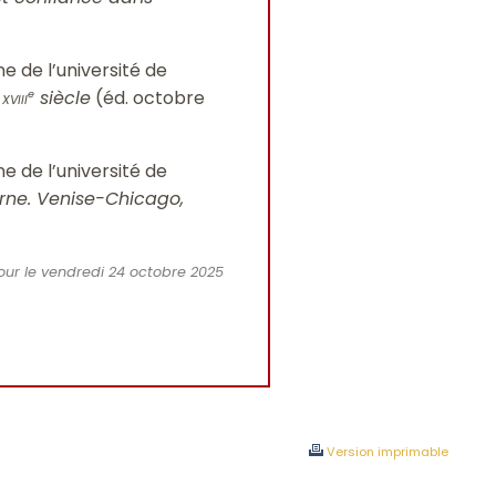
e de l’université de
u
xviii
siècle
(éd. octobre
e
e de l’université de
erne. Venise-Chicago,
a jour le vendredi 24 octobre 2025
Version imprimable