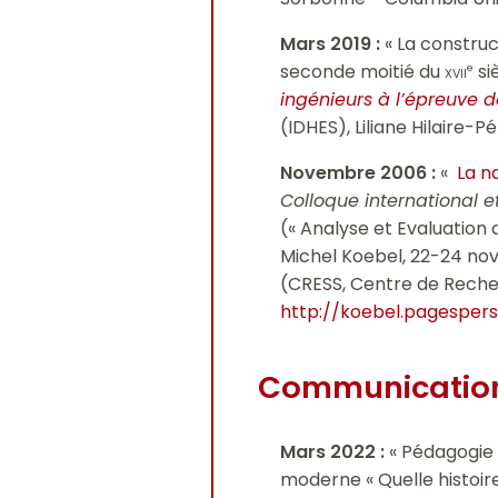
Mars 2019 :
« La construc
seconde moitié du
xvii
si
e
ingénieurs à l’épreuve d
(IDHES), Liliane Hilaire-
Novembre 2006
:
«
La n
Colloque international et
(« Analyse et Evaluation
Michel Koebel, 22-24 nov
(CRESS, Centre de Recherc
http://koebel.pagespers
Communication
Mars 2022 :
« Pédagogie e
moderne « Quelle histoir