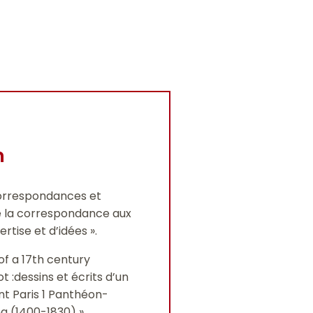
n
correspondances et
de la correspondance aux
ise et d’idées ».
of a 17th century
t :dessins et écrits d’un
nt Paris 1 Panthéon-
ng (1400-1830) »
.