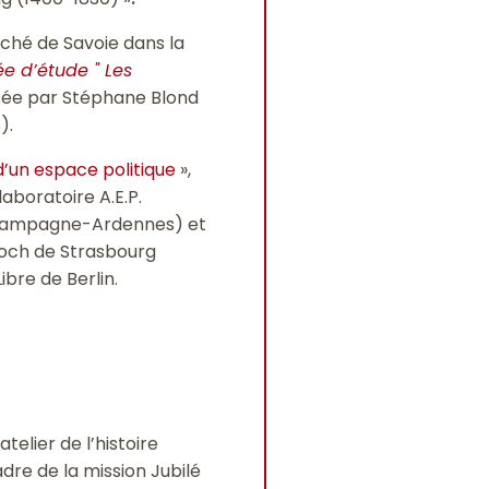
uché de Savoie dans la
ée d’étude " Les
nisée par Stéphane Blond
).
e d’un espace politique
»,
laboratoire A.E.P.
s Champagne-Ardennes) et
loch de Strasbourg
bre de Berlin.
telier de l’histoire
dre de la mission Jubilé