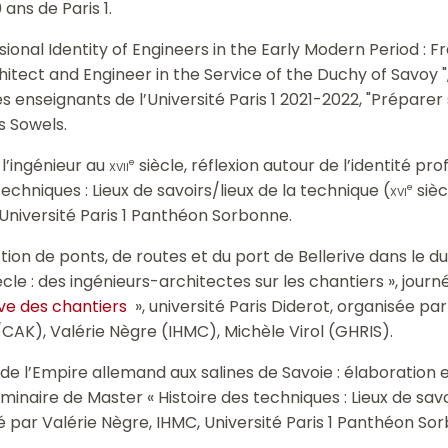
0 ans de Paris 1.
sional Identity of Engineers in the Early Modern Period : F
hitect and Engineer in the Service of the Duchy of Savoy 
s enseignants de l’Université Paris 1 2021-2022, "Prépar
s Sowels.
 l’ingénieur au
xvii
siècle, réflexion autour de l’identité pro
e
echniques : Lieux de savoirs/lieux de la technique (
xvi
sièc
e
 Université Paris 1 Panthéon Sorbonne.
tion de ponts, de routes et du port de Bellerive dans le d
ècle : des ingénieurs-architectes sur les chantiers », journ
uve des chantiers
», université Paris Diderot, organisée p
T/CAK), Valérie Nègre (IHMC), Michèle Virol (GHRIS).
 de l’Empire allemand aux salines de Savoie : élaboration e
éminaire de Master « Histoire des techniques : Lieux de savo
é par Valérie Nègre, IHMC, Université Paris 1 Panthéon So