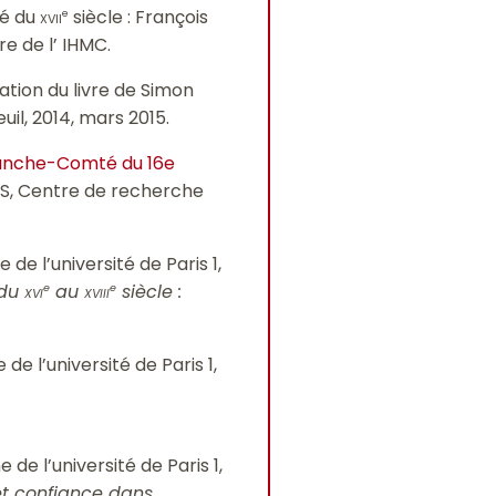
ié du
xvii
siècle : François
e
e de l’ IHMC.
tation du livre de Simon
Seuil, 2014, mars 2015.
 Franche-Comté du 16e
HS, Centre de recherche
de l’université de Paris 1,
 du
xvi
au
xviii
siècle :
e
e
e l’université de Paris 1,
de l’université de Paris 1,
et confiance dans