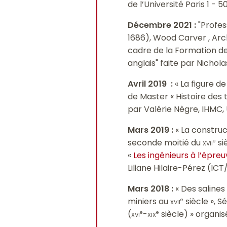
de l’Université Paris 1 - 5
Décembre
2021
:
"Profes
1686), Wood Carver , Arc
cadre de la Formation de
anglais" faite par Nichola
Avril 2019
:
« La figure de
de Master « Histoire des t
par Valérie Nègre, IHMC,
Mars 2019 :
« La construc
seconde moitié du
xvii
si
e
«
Les ingénieurs à l’épre
Liliane Hilaire-Pérez (IC
Mars 2018
:
« Des salines
miniers au
xvii
siècle », S
e
(
xvi
-
xix
siècle) » organis
e
e