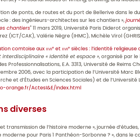
tion de ponts, de routes et du port de Bellerive dans le d
ècle : des ingénieurs-architectes sur les chantiers »,
journ
es chantiers
" 11 mars 2019, Université Paris Diderot orga
Pérez (ICT/CAK), Valérie Nègre (IHMC), Michèle Virol (GHRIS
ation comtoise aux
xvii
et
xvii
siècles : l’identité religieus
e
e
 interdisciplinaire « Identité et espace »
, organisé par le 
 des Professionnalisations, E.A. 3313, Université de Reim
embre 2006, avec la participation de l’Université Marc B
he et d’Études en Sciences Sociales) et de l’Université Li
o-orange.fr/ActesI&E/index.html
s diverses
t transmission de l’histoire moderne », journée d’études, a
e moderne pour Paris 1 Panthéon-Sorbonne ? », dans le ca