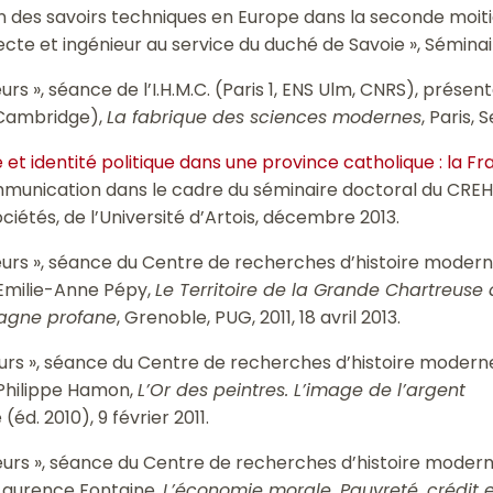
on des savoirs techniques en Europe dans la seconde moit
cte et ingénieur au service du duché de Savoie », Séminair
eurs », séance de l’I.H.M.C. (Paris 1, ENS Ulm, CNRS), présen
 Cambridge),
La fabrique des sciences modernes
, Paris, 
se et identité politique dans une province catholique : la
mmunication dans le cadre du séminaire doctoral du CRE
ociétés, de l’Université d’Artois, décembre 2013.
teurs », séance du Centre de recherches d’histoire moderne 
 Emilie-Anne Pépy,
Le Territoire de la Grande Chartreuse
agne profane
, Grenoble, PUG, 2011, 18 avril 2013.
teurs », séance du Centre de recherches d’histoire moderne d
 Philippe Hamon,
L’Or des peintres. L’image de l’argent
 (éd. 2010), 9 février 2011.
teurs », séance du Centre de recherches d’histoire moderne 
 Laurence Fontaine,
L’économie morale. Pauvreté, crédit 