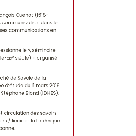
rançois Cuenot (1618-
", communication dans le
er ses communications en
fessionnelle », séminaire
le-
xix
siècle) », organisé
e
uché de Savoie de la
ée d’étude du 11 mars 2019
ar Stéphane Blond (IDHES),
t circulation des savoirs
irs / lieux de la technique
rbonne.