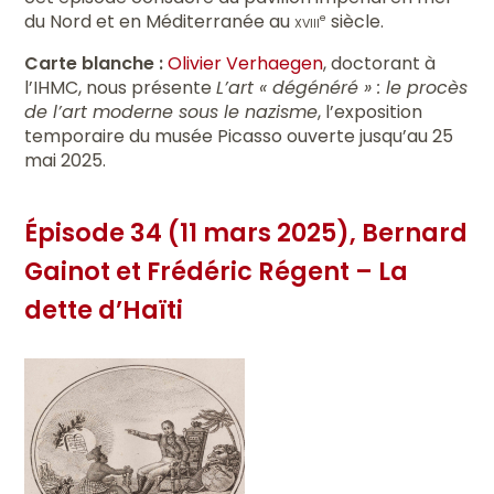
du Nord et en Méditerranée au
xviii
siècle.
e
Carte blanche :
Olivier Verhaegen
, doctorant à
l’IHMC, nous présente
L’art « dégénéré » : le procès
de l’art moderne sous le nazisme
, l’exposition
temporaire du musée Picasso ouverte jusqu’au 25
mai 2025.
Épisode 34 (11 mars 2025), Bernard
Gainot et Frédéric Régent – La
dette d’Haïti